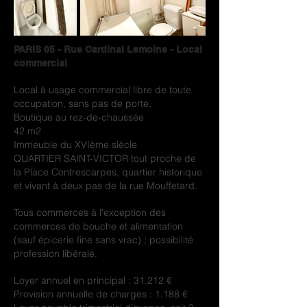
PARIS 05 - Rue Cardinal Lemoine - Local
commercial
Local à usage commercial libre de toute
occupation, sans pas de porte.
Boutique au rez-de-chaussée
42 m2
Immeuble du XVIème siècle
QUARTIER SAINT-VICTOR tout proche de
la Place Contrescarpes, quartier historique
et vivant à deux pas de la rue Mouffetard.
Tous commerces à l’exception des
commerces de bouche et alimentation
(sauf épicerie fine sans vrac) ; possibilité
profession libérale.
Loyer annuel en principal : 31.212 €
Provision annuelle de charges : 1.188 €