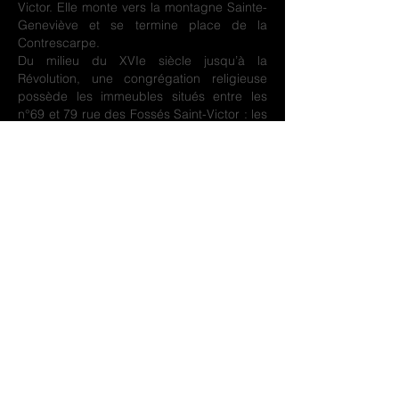
Victor. Elle monte vers la montagne Sainte-
Geneviève et se termine place de la
Contrescarpe.
Du milieu du XVIe siècle jusqu’à la
Révolution, une congrégation religieuse
possède les immeubles situés entre les
n°69 et 79 rue des Fossés Saint-Victor : les
Pères de la doctrine chrétienne, une
communauté fondée en Italie au XVIe
siècle, sont chargés de former les futurs
ecclésiastiques. Au n°77, la maison Saint-
Charles était le centre d’enseignement
dirigé par la congrégation. Son nom fait
référence à saint Charles Borromée, saint
patron de la communauté.
Datant du XVIIe siècle, le bâtiment a
conservé du caractère avec sa façade
percée de hautes arcades et ses lucarnes
au niveau du comble. Il présente une
curiosité architecturale : comme au
collège
des Ecossais
voisin,
l’ancien
portail
d’entrée se retrouve au 1er