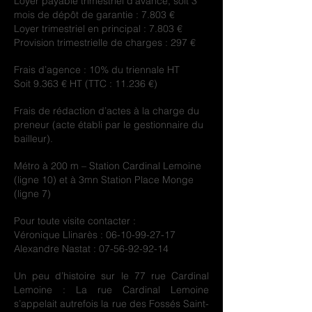
Loyer payable trimestriel d’avance, soit 3
mois de dépôt de garantie : 7.803 €
Loyer trimestriel en principal : 7.803 €
Provision trimestrielle de charges : 297 €
Frais d’agence : 10% du triennale HT
Soit 9.363 € HT (TTC : 11.236 €)
Frais de rédaction d’actes à la charge du
preneur (acte établi par le gestionnaire du
bailleur).
Métro à 200 m – Station Cardinal Lemoine
(ligne 10) et à 3mn Station Place Monge
(ligne 7)
Pour toute visite contacter :
Véronique Llinarès :
06-10-99-27-17
Alexandre Nastat :
07-56-92-92-14
Un peu d’histoire sur le 77 rue Cardinal
Lemoine : La rue Cardinal Lemoine
s’appelait autrefois la rue des Fossés Saint-