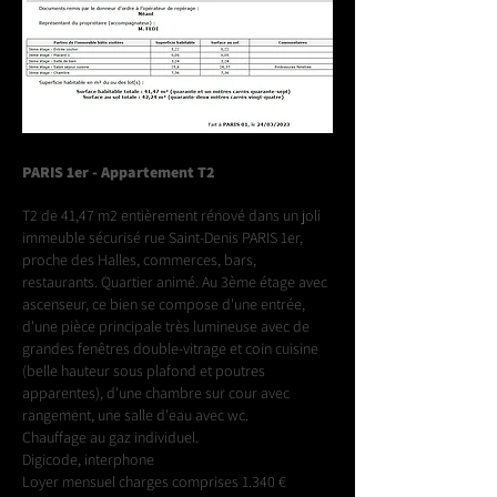
PARIS 1er - Appartement T2
T2 de 41,47 m2 entièrement rénové dans un joli
immeuble sécurisé rue Saint-Denis PARIS 1er,
proche des Halles, commerces, bars,
restaurants. Quartier animé. Au 3ème étage avec
ascenseur, ce bien se compose d'une entrée,
d'une pièce principale très lumineuse avec de
grandes fenêtres double-vitrage et coin cuisine
(belle hauteur sous plafond et poutres
apparentes), d'une chambre sur cour avec
rangement, une salle d'eau avec wc.
Chauffage au gaz individuel.
Digicode, interphone
Loyer mensuel charges comprises 1.340 €