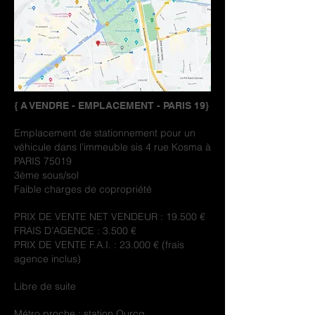
{ A VENDRE - EMPLACEMENT - PARIS 19}
Emplacement de stationnement pour un
véhicule dans l’immeuble sis 4 rue Kosma à
PARIS 75019
3ème sous/sol
Faible charges de copropriété
PRIX DE VENTE NET VENDEUR : 19.500 €
FRAIS D’AGENCE : 3.500 €
PRIX DE VENTE F.A.I. : 23.000 € (frais
agence inclus)
Libre de suite
Métro proche : station Ourcq.