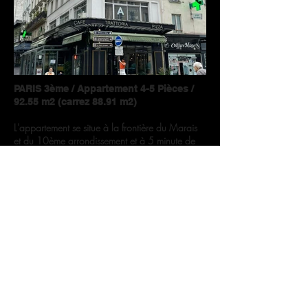
PARIS 3ème / Appartement 4-5 Pièces /
92.55 m2 (carrez 88.91 m2)
L'appartement se situe à la frontière du Marais
et du 10ème arrondissement et à 5 minute de
République, dans un quartier très vivant.
Situé au 4ème étage d'un immeuble ancien,
vous allez être immédiatement séduits dès votre
entrée dans ce bel appartement de 4/5 PIECES
par sa luminosité et sa vue dégagée sur la Porte
Saint-Martin. Doté d'une entrée, d'un couloir,
d'une cuisine équipée, d'un double salon en
angle de 30 m2, d'une salle à manger de 17
m2 (transformable en une 3ème chambre), de
deux 2 chambres de 10 et 12 m2, d'une salle
de bain avec coin buanderie et wc séparé, cet